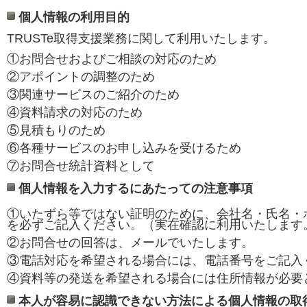
個人情報の利用目的
TRUSTe取得支援業務に関して利用いたします。
①お問合せおよびご相談の対応のため
②アポイントの調整のため
③関連サービスのご紹介のため
④資料請求の対応のため
⑤見積もりのため
⑥各種サービスのお申し込みを受けるため
⑦お問合せ統計資料として
個人情報を入力するにあたっての注意事項
①いたずら等ではない証明のために、会社名・氏名・ホ
を必ずご記入ください。（実在確認に利用いたします
②お問合せの回答は、メールでいたします。
③電話対応を希望される場合には、電話番号をご記入
④資料等の発送を希望される場合には住所情報が必要
本人が容易に認識できない方法による個人情報の取