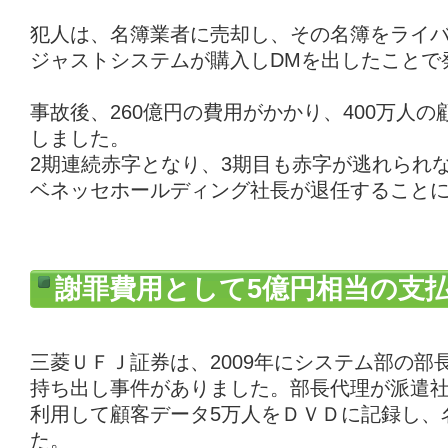
犯人は、名簿業者に売却し、その名簿をライ
ジャストシステムが購入しDMを出したことで
事故後、260億円の費用がかかり、400万人の
しました。
2期連続赤字となり、3期目も赤字が逃れられ
ベネッセホールディング社長が退任すること
謝罪費用として5億円相当の支
三菱ＵＦＪ証券は、2009年にシステム部の部
持ち出し事件がありました。部長代理が派遣
利用して顧客データ5万人をＤＶＤに記録し、
た。