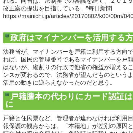
れる。同省は、法制審での審議を経て、２０１
改正案の提出を目指している。”毎日新聞
https://mainichi.jp/articles/20170802/k00/00m
政府はマイナンバーを活用する方
法務省が、マイナンバーを戸籍に利用する方向
れば、国民の管理番号であるマイナンバーを戸
はないが、縦割りの行政で他省の権益が増える
ンスが変わるので、法務省が望んだものという
活用の動きに逆らえなかったのだと思う。
戸籍謄本の代わりにカード認証は
に
戸籍と住民票など、管理者が違わなければ利用
報保護の観点からは、「本籍地」が差別の原因