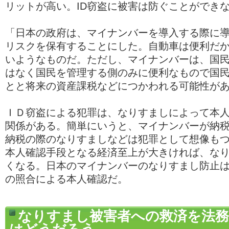
リットが高い。ID窃盗に被害は防ぐことができ
「日本の政府は、マイナンバーを導入する際に
リスクを保有することにした。自動車は便利だ
いようなものだ。ただし、マイナンバーは、国
はなく国民を管理する側のみに便利なもので国
とと将来の資産課税などにつかわれる可能性が
ＩＤ窃盗による犯罪は、なりすましによって本
関係がある。簡単にいうと、マイナンバーが納
納税の際のなりすましなどは犯罪として想像も
本人確認手段となる経済至上が大きければ、な
くなる。日本のマイナンバーのなりすまし防止
の照合による本人確認だ。
なりすまし被害者への救済を法